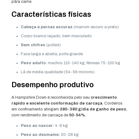
pâra carne.
Características físicas
Cabeça e pernas escuras
(marrom-escuro a preto)
Corpo branco laçado, bem musculado
Sem chifres
(polled)
Face larga e aberta, porte grande
Peso adulto
: machos 110-140 kg; fêmeas 75-100 kg
Lã de média qualidade (54-58 microns)
Desempenho produtivo
A Hampshire Down é reconhecida pelo seu
crescimento
rápido e excelente conformação de carcaça
. Cordeiros
em confinamento atingem
280-380 g/dia de ganho de peso
,
com rendimento de carcaça de
50-54%
.
Peso ao nascer:
4-6 kg
Peso ao desmame:
20-28 kg