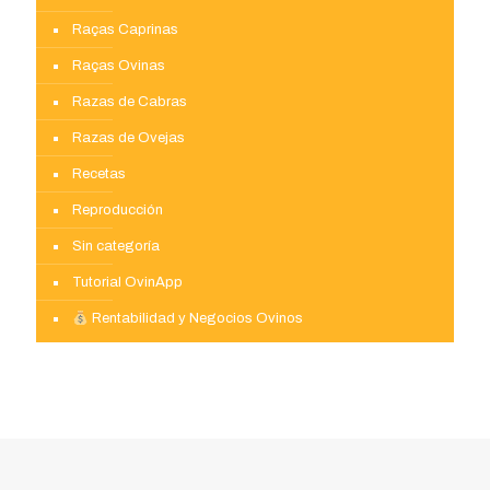
Raças Caprinas
Raças Ovinas
Razas de Cabras
Razas de Ovejas
Recetas
Reproducción
Sin categoría
Tutorial OvinApp
Rentabilidad y Negocios Ovinos