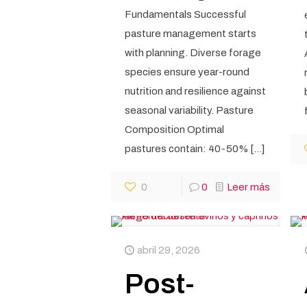
Fundamentals Successful
pasture management starts
with planning. Diverse forage
species ensure year-round
nutrition and resilience against
seasonal variability. Pasture
Composition Optimal
pastures contain: 40-50%
[…]
0
0
Leer más
abril 29, 2026
Post-