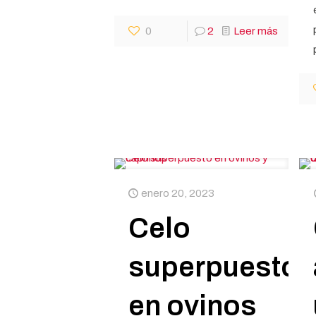
0
2
Leer más
enero 20, 2023
Celo
superpuesto
en ovinos