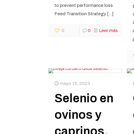
to prevent performance loss.
Feed Transition Strategy
[…]
0
0
Leer más
mayo 15, 2023
Selenio en
ovinos y
caprinos,