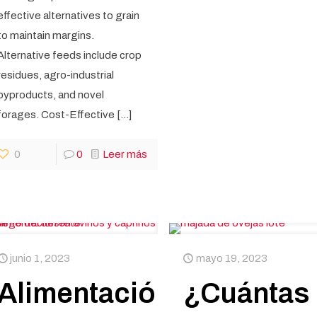
effective alternatives to grain
to maintain margins.
Alternative feeds include crop
residues, agro-industrial
byproducts, and novel
forages. Cost-Effective
[…]
0
0
Leer más
junio 1, 2023
mayo 19, 2023
Alimentación
¿Cuántas