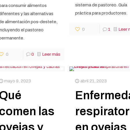
sistema de pastoreo. Guía
para consumir alimentos
práctica para productores.
diferentes y las alternativas
de alimentación pos-destete,
0
1
Leer 
incluyendo el pastoreo
permanente.
0
0
Leer más
mayo 9, 2023
abril 21, 2023
Qué
Enfermed
comen las
respirator
ovejas y
en ovejas