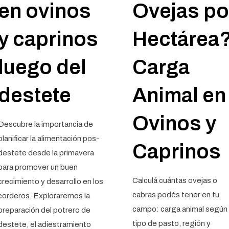
en ovinos
Ovejas po
y caprinos
Hectárea
luego del
Carga
destete
Animal en
Ovinos y
Descubre la importancia de
planificar la alimentación pos-
Caprinos
destete desde la primavera
para promover un buen
Calculá cuántas ovejas o
crecimiento y desarrollo en los
cabras podés tener en tu
corderos. Exploraremos la
campo: carga animal según
preparación del potrero de
tipo de pasto, región y
destete, el adiestramiento