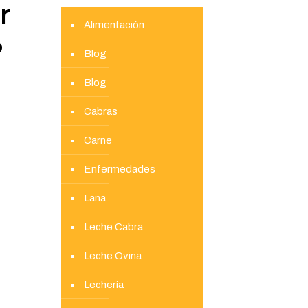
r
Alimentación
?
Blog
Blog
Cabras
Carne
Enfermedades
Lana
Leche Cabra
Leche Ovina
Lechería