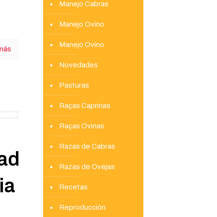
Manejo Cabras
Manejo Ovino
Manejo Ovino
más
Novedades
Pasturas
Raças Caprinas
Raças Ovinas
Razas de Cabras
ad
Razas de Ovejas
ia
Recetas
Reproducción