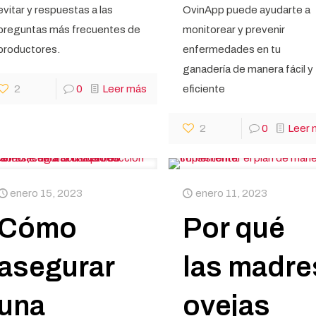
evitar y respuestas a las
OvinApp puede ayudarte a
preguntas más frecuentes de
monitorear y prevenir
productores.
enfermedades en tu
ganadería de manera fácil y
2
0
Leer más
eficiente
2
0
Leer 
enero 15, 2023
enero 11, 2023
Cómo
Por qué
asegurar
las madre
una
ovejas