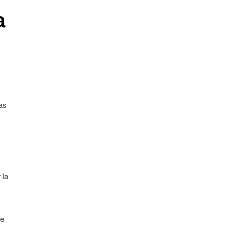
a
as
 la
de