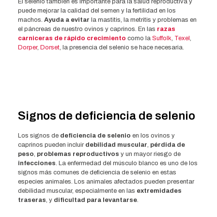
El selenio también es importante para la salud reproductiva y
puede mejorar la calidad del semen y la fertilidad en los
machos.
Ayuda a evitar
la mastitis, la metritis y problemas en
el páncreas de nuestro ovinos y caprinos. En las
razas
carniceras de rápido crecimiento
como la
Suffolk
,
Texel
,
Dorper
,
Dorset
, la presencia del selenio se hace necesaria.
Signos de deficiencia de selenio
Los signos de
deficiencia de selenio
en los ovinos y
caprinos pueden incluir
debilidad muscular
,
pérdida de
peso
,
problemas reproductivos
y un mayor riesgo de
infecciones
. La enfermedad del músculo blanco es uno de los
signos más comunes de deficiencia de selenio en estas
especies animales. Los animales afectados pueden presentar
debilidad muscular, especialmente en las
extremidades
traseras
, y
dificultad para levantarse
.