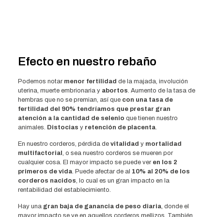
Efecto en nuestro rebaño
Podemos notar
menor fertilidad
de la majada, involución
uterina, muerte embrionaria y
abortos
. Aumento de la tasa de
hembras que no se premian, así que
con una tasa de
fertilidad del 90% tendríamos que prestar gran
atención a la cantidad de selenio
que tienen nuestro
animales.
Distocias
y
retención de placenta
.
En nuestro corderos, pérdida de
vitalidad
y
mortalidad
multifactorial
, o sea nuestro corderos se mueren por
cualquier cosa. El mayor impacto se puede ver
en los 2
primeros de vida
. Puede afectar de al
10% al 20% de los
corderos nacidos
, lo cual es un gran impacto en la
rentabilidad del establecimiento.
Hay una
gran baja de ganancia de peso diaria
, donde el
mayor impacto se ve en aquellos corderos mellizos. También