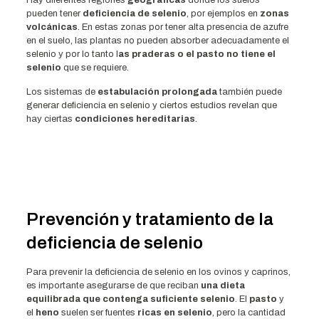
Hay diferentes regiones
geográficas
donde los suelos
pueden tener
deficiencia de selenio
, por ejemplos en
zonas
volcánicas
. En estas zonas por tener alta presencia de azufre
en el suelo, las plantas no pueden absorber adecuadamente el
selenio y por lo tanto l
as praderas o el pasto no tiene el
selenio
que se requiere.
Los sistemas de
estabulación prolongada
también puede
generar deficiencia en selenio y ciertos estudios revelan que
hay ciertas
condiciones hereditarias
.
Prevención y tratamiento de la
deficiencia de selenio
Para prevenir la deficiencia de selenio en los ovinos y caprinos,
es importante asegurarse de que reciban
una dieta
equilibrada que contenga suficiente selenio
. El
pasto
y
el
heno
suelen ser fuentes
ricas en selenio
, pero la cantidad