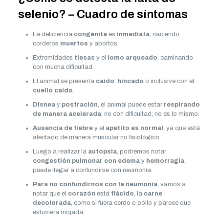
selenio? – Cuadro de síntomas
La deficiencia
congénita
es
inmediata
, naciendo
corderos
muertos
y abortos.
Extremidades
tiesas
y el
lomo arqueado
, caminando
con mucha dificultad.
El animal se presenta
caído
,
hincado
o inclusive con el
cuello caído
.
Disnea
y
postración
, el animal puede estar
respirando
de manera acelerada
, no con dificultad, no es lo mismo.
Ausencia de fiebre
y el
apetito es normal
, ya que está
afectado de manera muscular no fisiológico.
Luego a realizar la
autopsia
, podremos notar
congestión pulmonar con edema
y
hemorragia
,
puede llegar a confundirse con neumonía.
Para no confundirnos con la neumonía
, vamos a
notar que el
corazón
está
flácido
, la
carne
decolorada
, como si fuera cerdo o pollo y parece que
estuviera mojada.