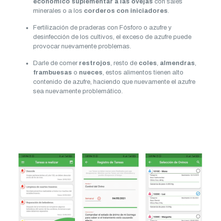
económico
suplementar a las ovejas
con sales
minerales o a los
corderos con iniciadores
.
Fertilización de praderas con Fósforo o azufre y
desinfección de los cultivos, el exceso de azufre puede
provocar nuevamente problemas.
Darle de comer
restrojos
, resto de
coles
,
almendras
,
frambuesas
o
nueces
, estos alimentos tienen alto
contenido de azufre, haciendo que nuevamente el azufre
sea nuevamente problemático.