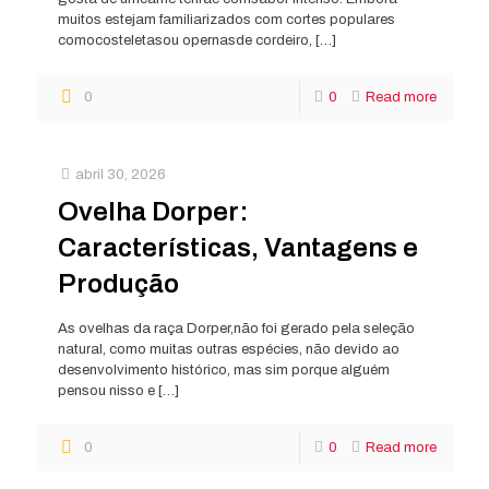
muitos estejam familiarizados com cortes populares
comocosteletasou opernasde cordeiro,
[…]
0
0
Read more
abril 30, 2026
Ovelha Dorper:
Características, Vantagens e
Produção
As ovelhas da raça Dorper,não foi gerado pela seleção
natural, como muitas outras espécies, não devido ao
desenvolvimento histórico, mas sim porque alguém
pensou nisso e
[…]
0
0
Read more