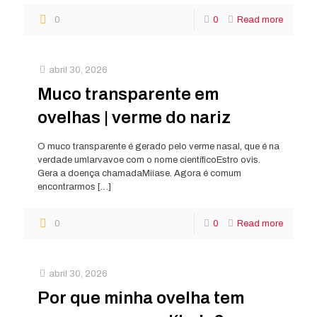
0
0
Read more
abril 30, 2026
Muco transparente em
ovelhas | verme do nariz
O muco transparente é gerado pelo verme nasal, que é na
verdade umlarvavoe com o nome científicoEstro ovis.
Gera a doença chamadaMiíase. Agora é comum
encontrarmos
[…]
0
0
Read more
abril 30, 2026
Por que minha ovelha tem