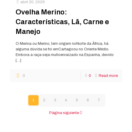
abril 30, 2026
Ovelha Merino:
Características, Lã, Carne e
Manejo
O Merina ou Merino, tem origem noNorte da África, há
alguma dúvida se foi emCartagoou no Oriente Médio.
Embora a raça seja muitoenraizado na Espanha, devido
[…]
0
0
Read more
1
2
3
4
5
6
7
Página siguiente