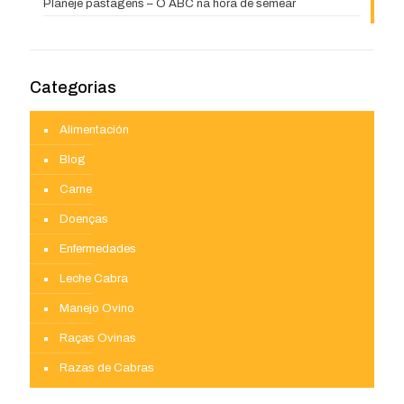
Planeje pastagens – O ABC na hora de semear
Categorias
Alimentación
Blog
Carne
Doenças
Enfermedades
Leche Cabra
Manejo Ovino
Raças Ovinas
Razas de Cabras