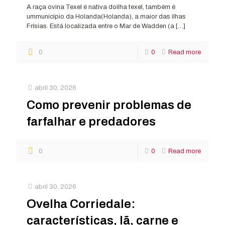
A raça ovina Texel é nativa doilha texel, também é
ummunicípio da Holanda(Holanda), a maior das ilhas
Frísias. Está localizada entre o Mar de Wadden (a
[…]
0
0
Read more
abril 30, 2026
Como prevenir problemas de
farfalhar e predadores
0
0
Read more
abril 30, 2026
Ovelha Corriedale:
características, lã, carne e