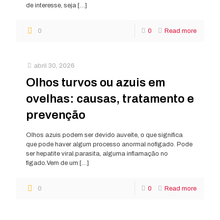
de interesse, seja
[…]
0
0
Read more
abril 30, 2026
Olhos turvos ou azuis em
ovelhas: causas, tratamento e
prevenção
Olhos azuis podem ser devido auveíte, o que significa
que pode haver algum processo anormal nofígado. Pode
ser hepatite viral.parasita, alguma inflamação no
fígado.Vem de um
[…]
0
0
Read more