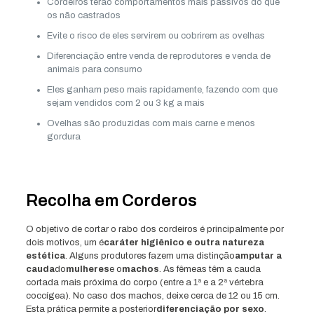
Cordeiros terão comportamentos mais passivos do que
os não castrados
Evite o risco de eles servirem ou cobrirem as ovelhas
Diferenciação entre venda de reprodutores e venda de
animais para consumo
Eles ganham peso mais rapidamente, fazendo com que
sejam vendidos com 2 ou 3 kg a mais
Ovelhas são produzidas com mais carne e menos
gordura
Recolha em Corderos
O objetivo de cortar o rabo dos cordeiros é principalmente por
dois motivos, um é
caráter higiênico e outra natureza
estética
. Alguns produtores fazem uma distinção
amputar a
cauda
do
mulheres
e o
machos
. As fêmeas têm a cauda
cortada mais próxima do corpo (entre a 1ª e a 2ª vértebra
coccígea). No caso dos machos, deixe cerca de 12 ou 15 cm.
Esta prática permite a posterior
diferenciação por sexo
.