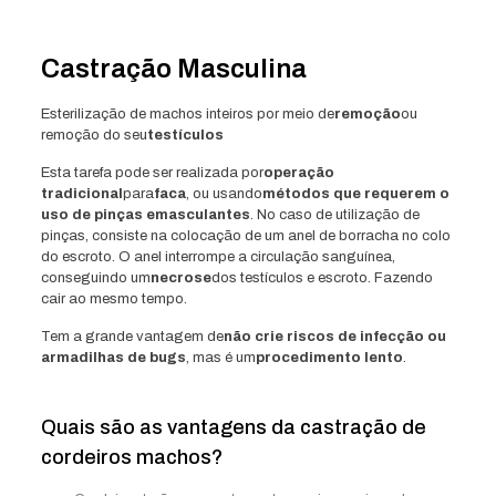
Castração Masculina
Esterilização de machos inteiros por meio de
remoção
ou
remoção do seu
testículos
Esta tarefa pode ser realizada por
operação
tradicional
para
faca
, ou usando
métodos que requerem o
uso de pinças emasculantes
. No caso de utilização de
pinças, consiste na colocação de um anel de borracha no colo
do escroto. O anel interrompe a circulação sanguínea,
conseguindo um
necrose
dos testículos e escroto. Fazendo
cair ao mesmo tempo.
Tem a grande vantagem de
não crie riscos de infecção ou
armadilhas de bugs
, mas é um
procedimento lento
.
Quais são as vantagens da castração de
cordeiros machos?