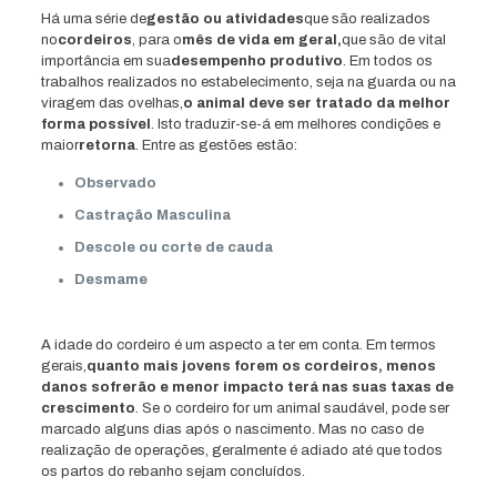
Há uma série de
gestão ou atividades
que são realizados
no
cordeiros
, para o
mês de vida em geral,
que são de vital
importância em sua
desempenho produtivo
. Em todos os
trabalhos realizados no estabelecimento, seja na guarda ou na
viragem das ovelhas,
o animal deve ser tratado da melhor
forma possível
. Isto traduzir-se-á em melhores condições e
maior
retorna
. Entre as gestões estão:
Observado
Castração Masculina
Descole ou corte de cauda
Desmame
A idade do cordeiro é um aspecto a ter em conta. Em termos
gerais,
quanto mais jovens forem os cordeiros, menos
danos sofrerão e menor impacto terá nas suas taxas de
crescimento
. Se o cordeiro for um animal saudável, pode ser
marcado alguns dias após o nascimento. Mas no caso de
realização de operações, geralmente é adiado até que todos
os partos do rebanho sejam concluídos.