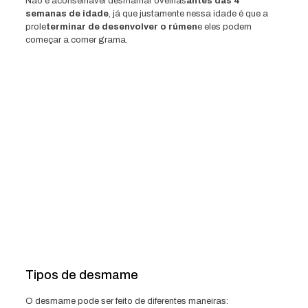
Não é aconselhável desmamar ovelhas
antes das 4
semanas de idade
, já que justamente nessa idade é que a
prole
terminar de desenvolver o rúmen
e eles podem
começar a comer grama.
Tipos de desmame
O desmame pode ser feito de diferentes maneiras: