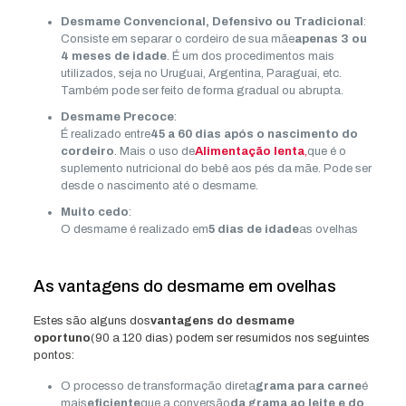
Desmame Convencional, Defensivo ou Tradicional
:
Consiste em separar o cordeiro de sua mãe
apenas 3 ou
4 meses de idade
. É um dos procedimentos mais
utilizados, seja no Uruguai, Argentina, Paraguai, etc.
Também pode ser feito de forma gradual ou abrupta.
Desmame Precoce
:
É realizado entre
45 a 60 dias após o nascimento do
cordeiro
. Mais o uso de
Alimentação lenta
,
que é o
suplemento nutricional do bebê aos pés da mãe. Pode ser
desde o nascimento até o desmame.
Muito cedo
:
O desmame é realizado em
5 dias de idade
as ovelhas
As vantagens do desmame em ovelhas
Estes são alguns dos
vantagens do desmame
oportuno
(90 a 120 dias) podem ser resumidos nos seguintes
pontos:
O processo de transformação direta
grama para carne
é
mais
eficiente
que a conversão
da grama ao leite e do