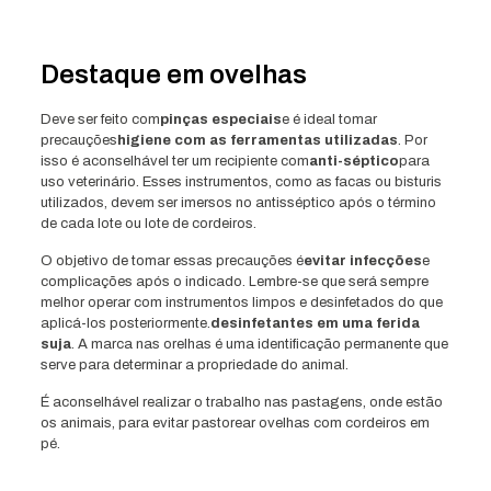
Destaque em ovelhas
Deve ser feito com
pinças especiais
e é ideal tomar
precauções
higiene com as ferramentas utilizadas
. Por
isso é aconselhável ter um recipiente com
anti-séptico
para
uso veterinário. Esses instrumentos, como as facas ou bisturis
utilizados, devem ser imersos no antisséptico após o término
de cada lote ou lote de cordeiros.
O objetivo de tomar essas precauções é
evitar infecções
e
complicações após o indicado. Lembre-se que será sempre
melhor operar com instrumentos limpos e desinfetados do que
aplicá-los posteriormente.
desinfetantes em uma ferida
suja
. A marca nas orelhas é uma identificação permanente que
serve para determinar a propriedade do animal.
É aconselhável realizar o trabalho nas pastagens, onde estão
os animais, para evitar pastorear ovelhas com cordeiros em
pé.