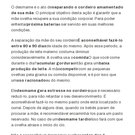
O desmame é o ato de
separando o cordeiro amamentado
de sua mãe
. O principal objetivo desta ação é garantir que a
mãe ovelha recupere a sua condição corporal. Para poder
enfrentar
próxima bateria
e ser servido em suas melhores
condições.
A separação da mãe do seu cordeiro
É aconselhável fazê-lo
entre 80 e 90 dias
de idade do mesmo. Após esse período, a
produção de leite materno costuma diminuir
consideravelmente. A ovelha usa o
comida
O que você come
durante o dia?
acumular gordura
então gera um
baixa
produção de leite
. A mãe
competir
com as pequenas
ovelhas pela grama ou comida disponível, e é por isso que
um
uso racionado
eu do mesmo.
Ele
desmame gera estresse no cordeiro
que é necessário
reduzi-lo, para não retardar o seu desenvolvimento. É
aconselhável fazê-lo no mesmo pasto onde está localizado o
curral. Depois de alguns dias, quando os bebês param de
procurar a mãe, é recomendável encaminhá-los para um pasto
reservado. No caso de um
desmame tardio
Isso fará com que
a ovelha atrase o início do cio.