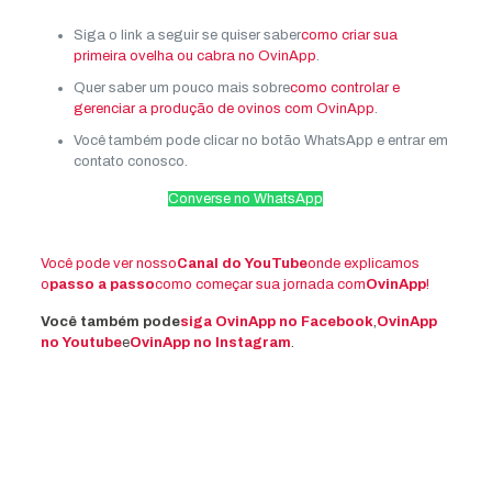
Siga o link a seguir se quiser saber
como criar sua
primeira ovelha ou cabra no OvinApp
.
Quer saber um pouco mais sobre
como controlar e
gerenciar a produção de ovinos com OvinApp
.
Você também pode clicar no botão WhatsApp e entrar em
contato conosco.
Converse no WhatsApp
Você pode ver nosso
Canal do YouTube
onde explicamos
o
passo a passo
como começar sua jornada com
OvinApp
!
Você também pode
siga OvinApp no ​​Facebook
,
OvinApp
no ​​Youtube
e
OvinApp no ​​Instagram
.