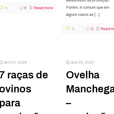
elesucesso de produção.
Porém, é comum que em
0
0
Read more
alguns casos as
[…]
0
0
Read m
abril 30, 2026
abril 30, 2026
7 raças de
Ovelha
ovinos
Mancheg
para
–