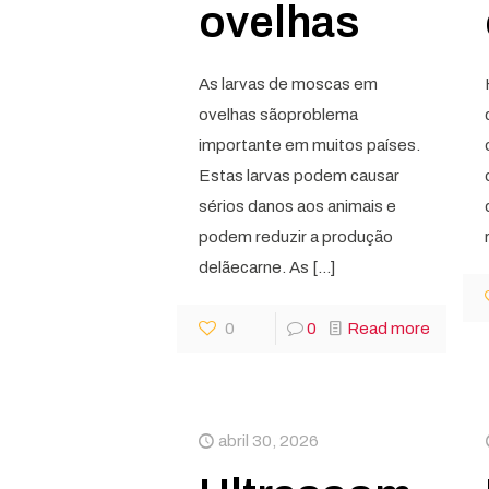
ovelhas
As larvas de moscas em
ovelhas sãoproblema
importante em muitos países.
Estas larvas podem causar
sérios danos aos animais e
podem reduzir a produção
delãecarne. As
[…]
0
0
Read more
abril 30, 2026