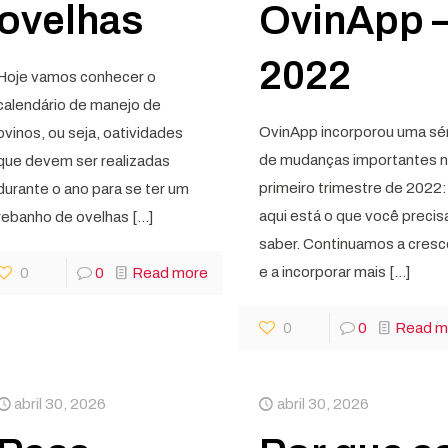
ovelhas
OvinApp 
2022
Hoje vamos conhecer o
calendário de manejo de
OvinApp incorporou uma sé
ovinos, ou seja, oatividades
de mudanças importantes 
que devem ser realizadas
primeiro trimestre de 2022:
durante o ano para se ter um
aqui está o que você precis
rebanho de ovelhas
[…]
saber. Continuamos a cresc
e a incorporar mais
[…]
0
0
Read more
0
0
Read m
abril 30, 2026
abril 30, 2026