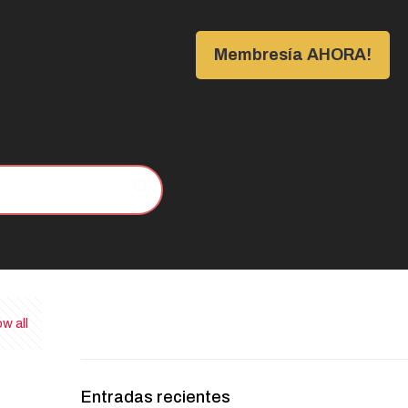
Membresía AHORA!
w all
Entradas recientes