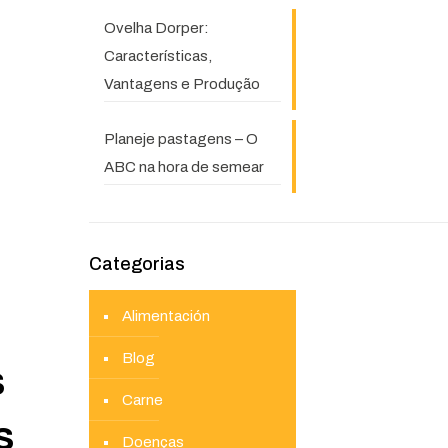
Ovelha Dorper:
Características,
Vantagens e Produção
Planeje pastagens – O
ABC na hora de semear
Categorias
Alimentación
Blog
s
Carne
s
Doenças