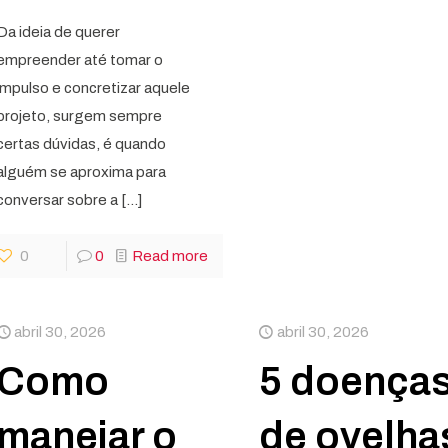
Da ideia de querer
empreender até tomar o
impulso e concretizar aquele
projeto, surgem sempre
certas dúvidas, é quando
alguém se aproxima para
conversar sobre a
[…]
0
0
Read more
abril 30, 2026
abril 30, 2026
Como
5 doença
manejar o
de ovelha