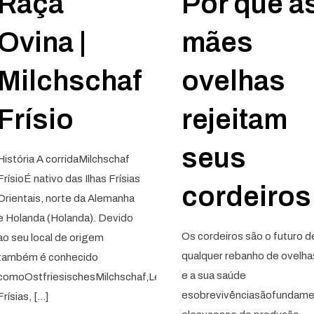
Raça
Por que a
Ovina |
mães
Milchschaf
ovelhas
Frísio
rejeitam
seus
História A corridaMilchschaf
FrísioÉ nativo das Ilhas Frísias
cordeiros
Orientais, norte da Alemanha
e Holanda (Holanda). Devido
Os cordeiros são o futuro d
ao seu local de origem
qualquer rebanho de ovelha
também é conhecido
e a sua saúde
comoOstfriesischesMilchschaf,LesteOvelhas
esobrevivênciasãofundame
Frísias,
[…]