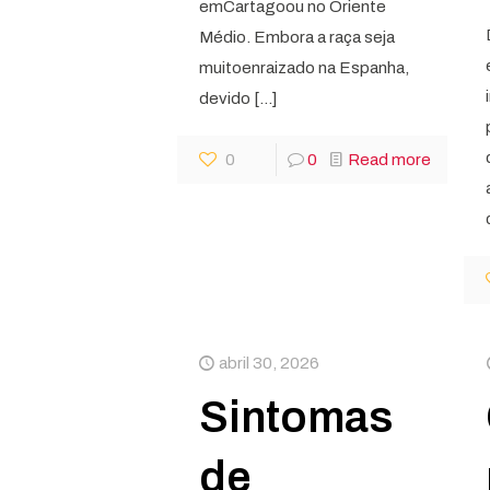
emCartagoou no Oriente
Médio. Embora a raça seja
muitoenraizado na Espanha,
devido
[…]
0
0
Read more
abril 30, 2026
Sintomas
de