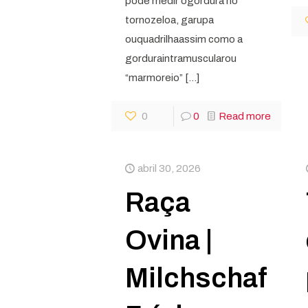
pode medir ogordura no
tornozeloa, garupa
ouquadrilhaassim como a
gorduraintramuscularou
“marmoreio”
[…]
0
0
Read more
abril 30, 2026
Raça
Ovina |
Milchschaf