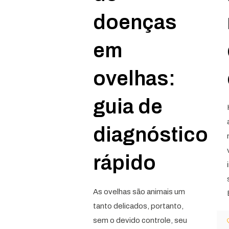
doenças
em
ovelhas:
guia de
diagnóstico
rápido
As ovelhas são animais um
tanto delicados, portanto,
sem o devido controle, seu