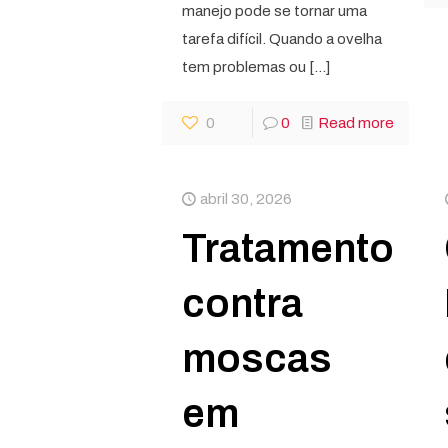
manejo pode se tornar uma
tarefa difícil. Quando a ovelha
tem problemas ou
[…]
0
0
Read more
abril 30, 2026
Tratamento
contra
moscas
em