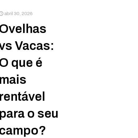
abril 30, 2026
Ovelhas
vs Vacas:
s,
O que é
mais
rentável
para o seu
campo?