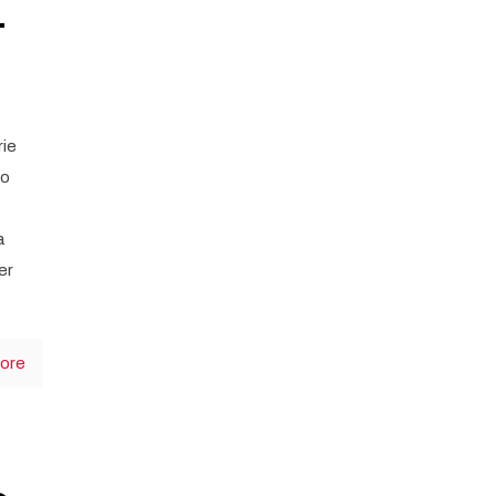
–
rie
no
a
er
ore