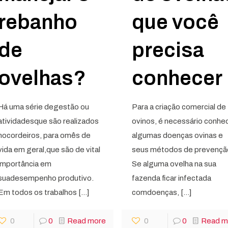
rebanho
que você
de
precisa
ovelhas?
conhecer
Há uma série degestão ou
Para a criação comercial de
atividadesque são realizados
ovinos, é necessário conhe
nocordeiros, para omês de
algumas doenças ovinas e
vida em geral,que são de vital
seus métodos de prevençã
importância em
Se alguma ovelha na sua
suadesempenho produtivo.
fazenda ficar infectada
Em todos os trabalhos
[…]
comdoenças,
[…]
0
0
Read more
0
0
Read m