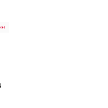
ore
a