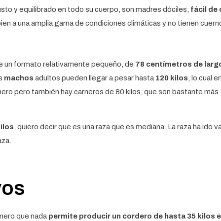
busto y equilibrado en todo su cuerpo, son madres dóciles,
fácil de
ien a una amplia gama de condiciones climáticas y no tienen cuern
iene un formato relativamente pequeño, de
78 centímetros de larg
os
machos
adultos pueden llegar a pesar hasta
120 kilos
, lo cual e
ero pero también hay carneros de 80 kilos, que son bastante más
ilos
, quiero decir que es una raza que es mediana. La raza ha ido v
aza.
vos
imero que nada
permite producir un cordero de hasta 35 kilos 