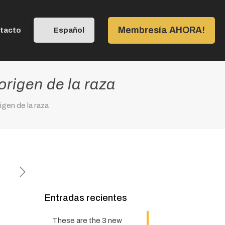
Membresía AHORA!
tacto
Español
origen de la raza
igen de la raza
Entradas recientes
These are the 3 new