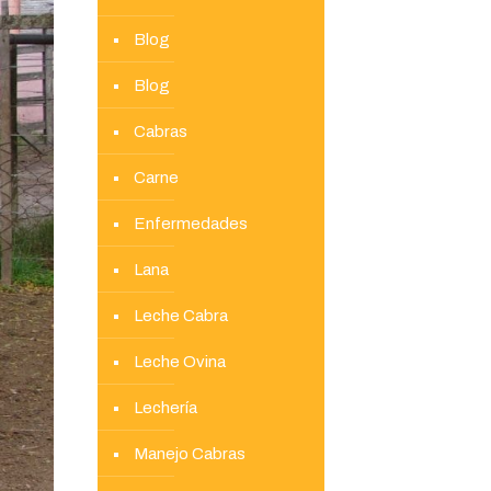
Blog
Blog
Cabras
Carne
Enfermedades
Lana
Leche Cabra
Leche Ovina
Lechería
Manejo Cabras