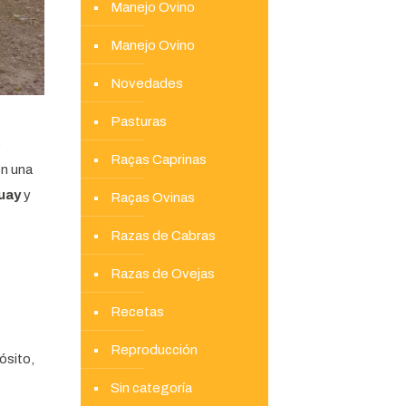
Manejo Ovino
Manejo Ovino
Novedades
Pasturas
o
Raças Caprinas
en una
uay
y
Raças Ovinas
Razas de Cabras
Razas de Ovejas
Recetas
Reproducción
ósito,
Sin categoría