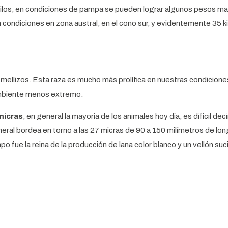
 kilos, en condiciones de pampa se pueden lograr algunos pesos m
 condiciones en zona austral, en el cono sur, y evidentemente 35 ki
 mellizos. Esta raza es mucho más prolífica en nuestras condicione
ambiente menos extremo.
 micras
, en general la mayoría de los animales hoy día, es difícil deci
ral bordea en torno a las 27 micras de 90 a 150 milímetros de lon
po fue la reina de la producción de lana color blanco y un vellón suc