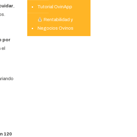
 cuidar
,
Tutorial OvinApp
os.
Rentabilidad y
Negocios Ovinos
o por
n el
ariando
en 120