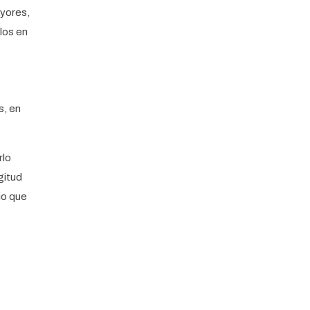
ayores,
los en
s, en
rlo
gitud
io que